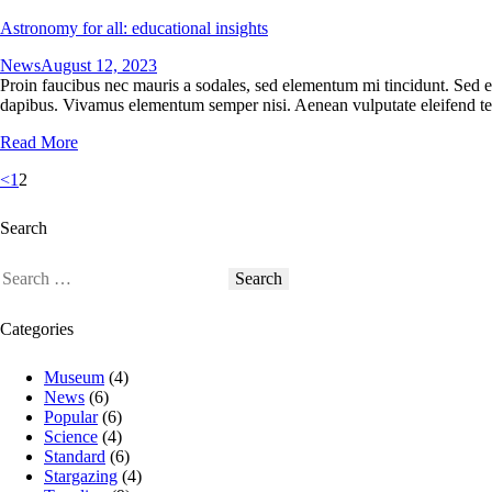
Astronomy for all: educational insights
News
August 12, 2023
Proin faucibus nec mauris a sodales, sed elementum mi tincidunt. Sed eg
dapibus. Vivamus elementum semper nisi. Aenean vulputate eleifend tellu
Read More
Posts
Page
Page
<
1
2
pagination
Search
Search
for:
Categories
Museum
(4)
News
(6)
Popular
(6)
Science
(4)
Standard
(6)
Stargazing
(4)