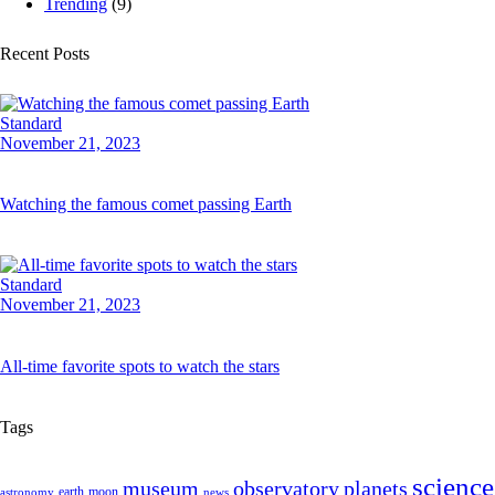
Trending
(9)
Recent Posts
Standard
November 21, 2023
Watching the famous comet passing Earth
Standard
November 21, 2023
All-time favorite spots to watch the stars
Tags
science
museum
observatory
planets
earth
moon
astronomy
news